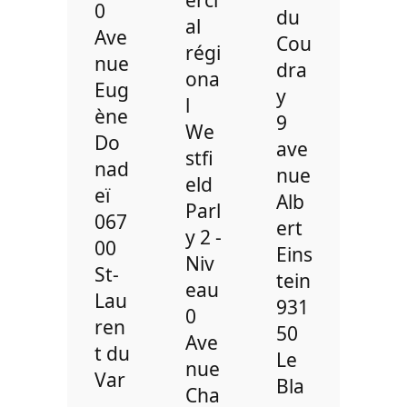
0
du
al
Ave
Cou
régi
nue
dra
ona
Eug
y
l
ène
9
We
Do
ave
stfi
nad
nue
eld
eï
Alb
Parl
067
ert
y 2 -
00
Eins
Niv
St-
tein
eau
Lau
931
0
ren
50
Ave
t du
Le
nue
Var
Bla
Cha