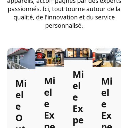
appareils, accompagnés par des experts
passionnés. Ici, tout tourne autour de la
qualité, de l'innovation et du service
personnalisé.
Mi
Mi
Mi
Mi
el
el
el
el
e
e
e
e
Ex
Ex
Ex
O
pe
pe
pe