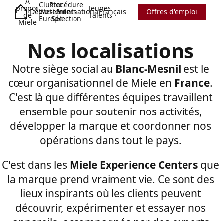
A
Cluster
Procédure
propos
Jeunes
Départements
Western
International
de
Français
Offres d'emploi
de
Talents
Europe
Sélection
Miele
Nos localisations
Notre siège social au
Blanc-Mesnil
est le
cœur organisationnel de Miele en
France
.
C'est là que différentes équipes travaillent
ensemble pour soutenir nos activités,
développer la marque et coordonner nos
opérations dans tout le pays.
C'est dans les
Miele Experience Centers
que
la marque prend vraiment vie. Ce sont des
lieux inspirants où les clients peuvent
découvrir, expérimenter et essayer nos