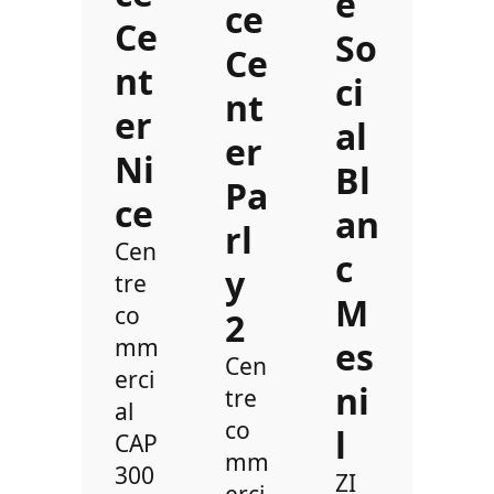
e
ce
Ce
So
Ce
nt
ci
nt
er
al
er
Ni
Bl
Pa
ce
an
rl
Cen
c
y
tre
M
co
2
mm
es
Cen
erci
ni
tre
al
co
l
CAP
mm
300
ZI
erci