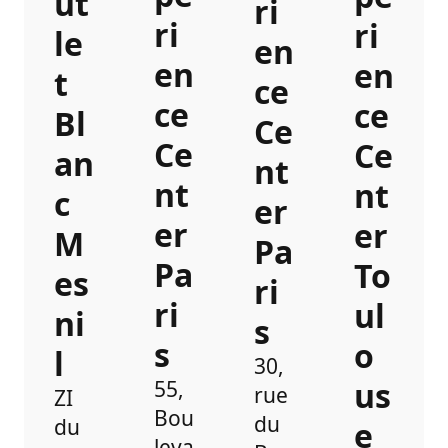
ut
ri
ri
ri
le
en
en
en
t
ce
ce
ce
Bl
Ce
Ce
Ce
an
nt
nt
nt
c
er
er
er
M
Pa
Pa
To
es
ri
ri
ul
ni
s
s
o
l
30,
us
55,
rue
ZI
Bou
du
du
e
leva