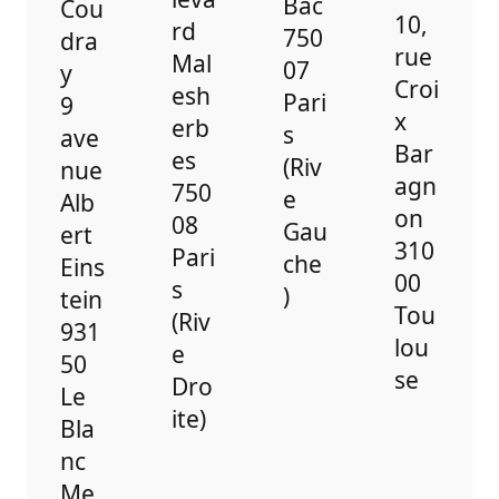
Bac
Cou
10,
rd
750
dra
rue
Mal
07
y
Croi
esh
Pari
9
x
erb
s
ave
Bar
es
(Riv
nue
agn
750
e
Alb
on
08
Gau
ert
310
Pari
che
Eins
00
s
)
tein
Tou
(Riv
931
lou
e
50
se
Dro
Le
ite)
Bla
nc
Me