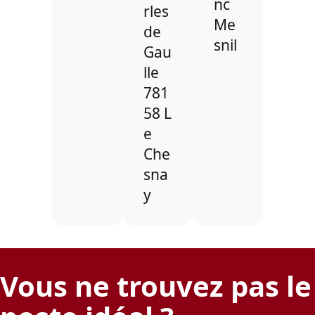
nc
rles
Me
de
snil
Gau
lle
781
58 L
e
Che
sna
y
Vous ne trouvez pas le